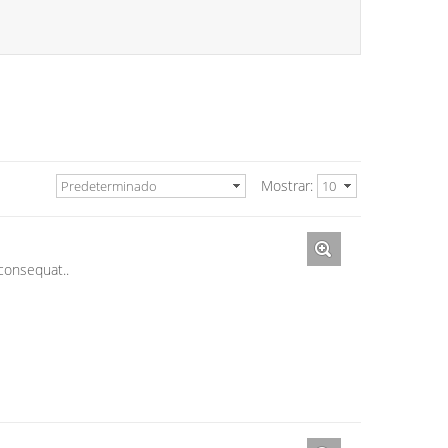
Mostrar:
Predeterminado
10
 consequat..