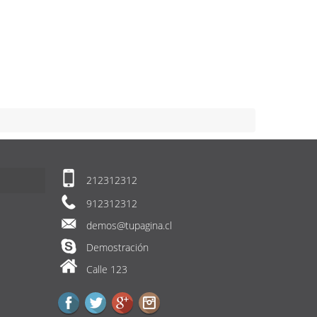
212312312
912312312
demos@tupagina.cl
Demostración
Calle 123