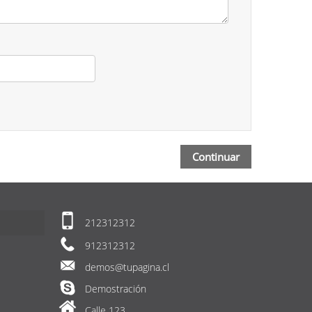
212312312
912312312
demos@tupagina.cl
Demostración
Calle 123